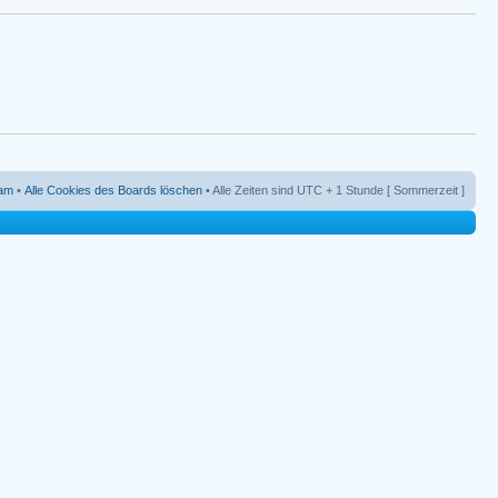
am
•
Alle Cookies des Boards löschen
• Alle Zeiten sind UTC + 1 Stunde [ Sommerzeit ]