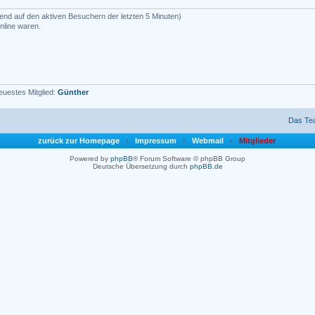
rend auf den aktiven Besuchern der letzten 5 Minuten)
nline waren.
euestes Mitglied:
Günther
Das Te
zurück zur Homepage
‹
Impressum
‹
Webmail
‹
Mitglieder
Powered by
phpBB
® Forum Software © phpBB Group
Deutsche Übersetzung durch
phpBB.de