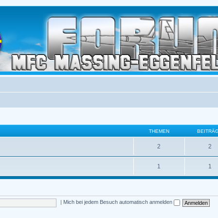
THEMEN
BEITRÄ
2
2
1
1
|
Mich bei jedem Besuch automatisch anmelden