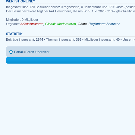
WER IST ONLINE?
Insgesamt sind
170
Besucher online: 0 registrierte, 0 unsichtbare und 170 Gäste (basie
Der Besucherrekord liegt bei
474
Besuchern, die am So 5. Okt 2025, 21:47 gleichzeitig o
Mitglieder: 0 Mitglieder
Legende:
Administratoren
,
Globale Moderatoren
,
Gäste
,
Registrierte Benutzer
STATISTIK
Beiträge insgesamt:
2844
• Themen insgesamt:
386
• Mitglieder insgesamt:
40
• Unser n
Portal
»
Foren-Übersicht