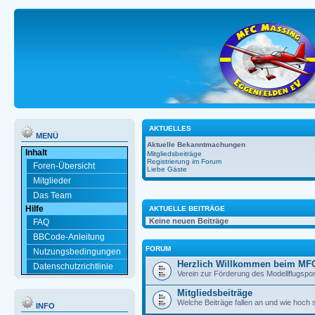
AKTUELLES
MENÜ
Aktuelle Bekanntmachungen
Inhalt
Mitgliedsbeiträge
Registrierung im Forum
Foren-Übersicht
Liebe Gäste
Mitglieder
Das Team
Hilfe
AKTUELLE BEITRÄGE
Keine neuen Beiträge
FAQ
BBCode-Anleitung
FORUM
Nutzungsbedingungen
Herzlich Willkommen beim MF
Datenschutzrichtlinie
Verein zur Förderung des Modellflugspor
Mitgliedsbeiträge
Welche Beiträge fallen an und wie hoch 
INFO