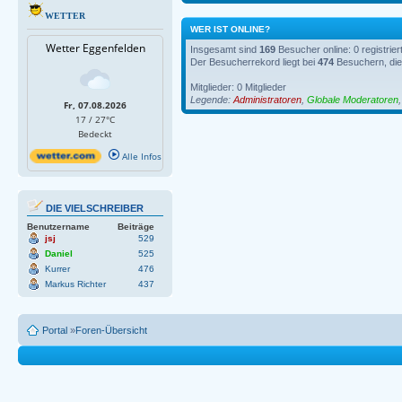
WETTER
WER IST ONLINE?
Wetter Eggenfelden
Insgesamt sind
169
Besucher online: 0 registrie
Der Besucherrekord liegt bei
474
Besuchern, die 
Mitglieder: 0 Mitglieder
Legende:
Administratoren
,
Globale Moderatoren
Fr, 07.08.2026
17 / 27°C
Bedeckt
Alle Infos
DIE VIELSCHREIBER
Benutzername
Beiträge
jsj
529
Daniel
525
Kurrer
476
Markus Richter
437
Portal
»
Foren-Übersicht