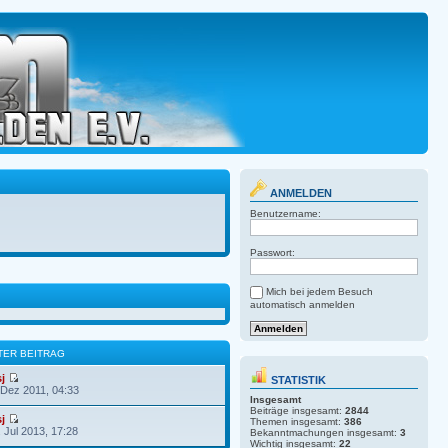
ANMELDEN
Benutzername:
Passwort:
Mich bei jedem Besuch
automatisch anmelden
TER BEITRAG
sj
STATISTIK
 Dez 2011, 04:33
Insgesamt
Beiträge insgesamt:
2844
sj
Themen insgesamt:
386
. Jul 2013, 17:28
Bekanntmachungen insgesamt:
3
Wichtig insgesamt:
22