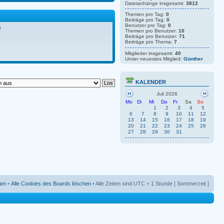
Dateianhänge insgesamt:
3812
Themen pro Tag:
0
Beiträge pro Tag:
0
Benutzer pro Tag:
0
)
Themen pro Benutzer:
10
Beiträge pro Benutzer:
71
Beiträge pro Thema:
7
Mitglieder insgesamt:
40
Unser neuestes Mitglied:
Günther
KALENDER
Juli 2026
Mo
Di
Mi
Do
Fr
Sa
So
1
2
3
4
5
6
7
8
9
10
11
12
13
14
15
16
17
18
19
20
21
22
23
24
25
26
27
28
29
30
31
am
•
Alle Cookies des Boards löschen
• Alle Zeiten sind UTC + 1 Stunde [ Sommerzeit ]