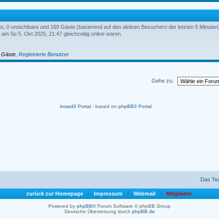
rte, 0 unsichtbare und 169 Gäste (basierend auf den aktiven Besuchern der letzten 5 Minuten
am So 5. Okt 2025, 21:47 gleichzeitig online waren.
,
Gäste
,
Registrierte Benutzer
Gehe zu:
board3 Portal
- based on
phpBB3 Portal
Das Te
zurück zur Homepage
‹
Impressum
‹
Webmail
‹
Mitglieder
Powered by
phpBB
® Forum Software © phpBB Group
Deutsche Übersetzung durch
phpBB.de