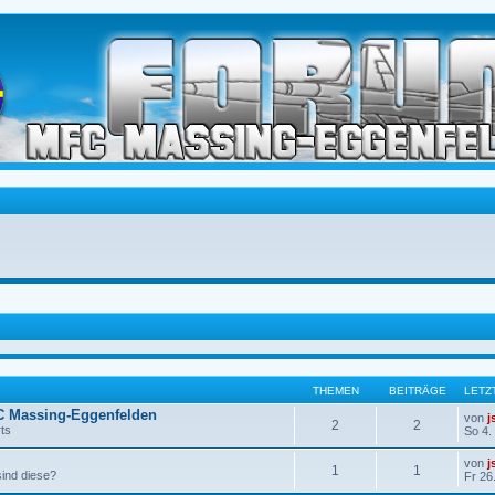
THEMEN
BEITRÄGE
LETZ
C Massing-Eggenfelden
von
j
2
2
ts
So 4.
von
j
1
1
sind diese?
Fr 26