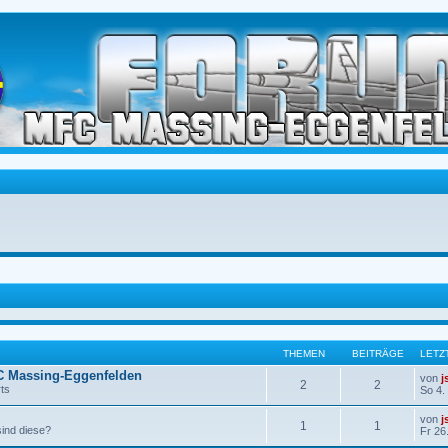
THEMEN
BEITRÄGE
LETZ
C Massing-Eggenfelden
von
j
2
2
ts
So 4.
von
j
1
1
sind diese?
Fr 26