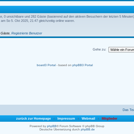
rte, 0 unsichtbare und 282 Gäste (basierend auf den aktiven Besuchern der letzten 5 Minuten
am So 5. Okt 2025, 21:47 gleichzeitig online waren.
,
Gäste
,
Registrierte Benutzer
Gehe zu:
board3 Portal
- based on
phpBB3 Portal
Das Te
zurück zur Homepage
‹
Impressum
‹
Webmail
‹
Mitglieder
Powered by
phpBB
® Forum Software © phpBB Group
Deutsche Übersetzung durch
phpBB.de