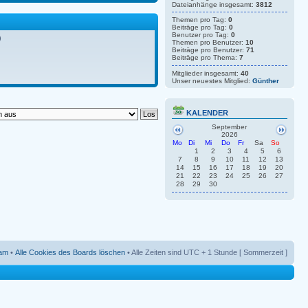
Dateianhänge insgesamt:
3812
Themen pro Tag:
0
Beiträge pro Tag:
0
Benutzer pro Tag:
0
)
Themen pro Benutzer:
10
Beiträge pro Benutzer:
71
Beiträge pro Thema:
7
Mitglieder insgesamt:
40
Unser neuestes Mitglied:
Günther
KALENDER
September
2026
Mo
Di
Mi
Do
Fr
Sa
So
1
2
3
4
5
6
7
8
9
10
11
12
13
14
15
16
17
18
19
20
21
22
23
24
25
26
27
28
29
30
am
•
Alle Cookies des Boards löschen
• Alle Zeiten sind UTC + 1 Stunde [ Sommerzeit ]