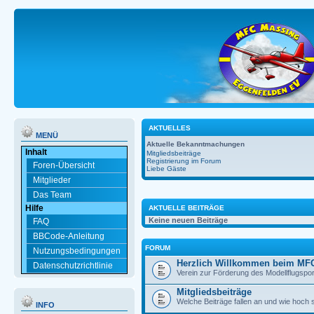
AKTUELLES
MENÜ
Aktuelle Bekanntmachungen
Inhalt
Mitgliedsbeiträge
Registrierung im Forum
Foren-Übersicht
Liebe Gäste
Mitglieder
Das Team
Hilfe
AKTUELLE BEITRÄGE
Keine neuen Beiträge
FAQ
BBCode-Anleitung
FORUM
Nutzungsbedingungen
Herzlich Willkommen beim MF
Datenschutzrichtlinie
Verein zur Förderung des Modellflugspor
Mitgliedsbeiträge
Welche Beiträge fallen an und wie hoch 
INFO