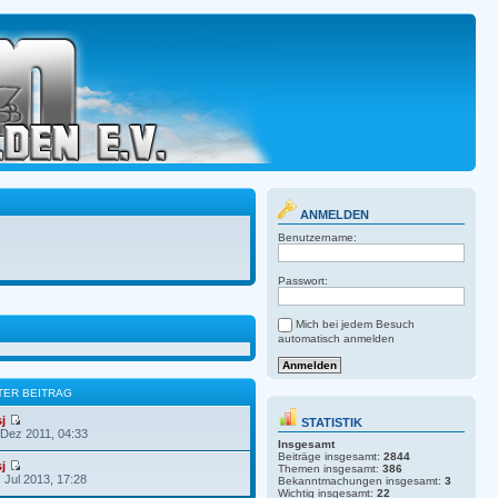
ANMELDEN
Benutzername:
Passwort:
Mich bei jedem Besuch
automatisch anmelden
TER BEITRAG
sj
STATISTIK
 Dez 2011, 04:33
Insgesamt
Beiträge insgesamt:
2844
sj
Themen insgesamt:
386
. Jul 2013, 17:28
Bekanntmachungen insgesamt:
3
Wichtig insgesamt:
22