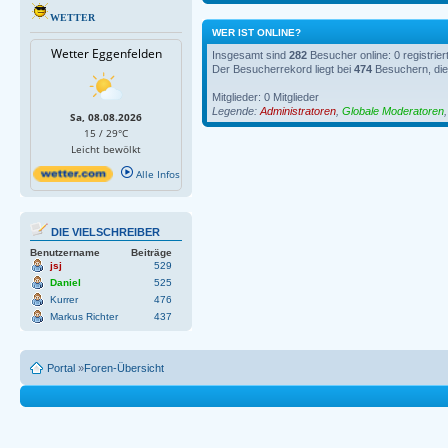
WETTER
WER IST ONLINE?
Wetter Eggenfelden
Insgesamt sind
282
Besucher online: 0 registrie
Der Besucherrekord liegt bei
474
Besuchern, die 
Mitglieder: 0 Mitglieder
Legende:
Administratoren
,
Globale Moderatoren
Sa, 08.08.2026
15 / 29°C
Leicht bewölkt
Alle Infos
DIE VIELSCHREIBER
Benutzername
Beiträge
jsj
529
Daniel
525
Kurrer
476
Markus Richter
437
Portal
»
Foren-Übersicht