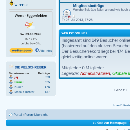
WETTER
Mitgliedsbeiträge
Welche Beiträge fallen an und wie hoch 
Wetter Eggenfelden
von
jsj
Fr 26. Jul 2013, 17:28
WER IST ONLINE?
So, 09.08.2026
15 / 31°C
Insgesamt sind
149
Besucher online:
Leicht bewölkt
(basierend auf den aktiven Besucher
Alle Infos
Der Besucherrekord liegt bei
474
Bes
gleichzeitig online waren.
Mitglieder: 0 Mitglieder
DIE VIELSCHREIBER
Legende:
Administratoren
,
Globale 
Benutzername
Beiträge
jsj
529
Daniel
525
Kurrer
476
Gehe zu:
Markus Richter
437
board3 Porta
Portal
»
Foren-Übersicht
zurück zur Homepage