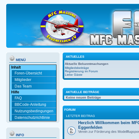
AKTUELLES
MENÜ
Aktuelle Bekanntmachungen
Inhalt
Mitgliedsbeiträge
Registrierung im Forum
Foren-Übersicht
Liebe Gäste
Mitglieder
Das Team
Hilfe
AKTUELLE BEITRÄGE
Keine neuen Beiträge
FAQ
BBCode-Anleitung
FORUM
Nutzungsbedingungen
LETZTER BEITRAG
Datenschutzrichtlinie
Herzlich Willkommen beim MF
Eggenfelden
Verein zur Förderung des Modellflugspor
INFO