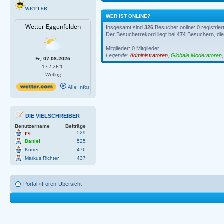
WETTER
WER IST ONLINE?
Wetter Eggenfelden
Insgesamt sind
326
Besucher online: 0 registrie
Der Besucherrekord liegt bei
474
Besuchern, die 
Mitglieder: 0 Mitglieder
Legende:
Administratoren
,
Globale Moderatoren
Fr, 07.08.2026
17 / 26°C
Wolkig
Alle Infos
DIE VIELSCHREIBER
Benutzername
Beiträge
jsj
529
Daniel
525
Kurrer
476
Markus Richter
437
Portal
»
Foren-Übersicht