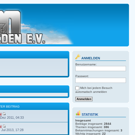
ANMELDEN
Benutzername:
Passwort:
Mich bei jedem Besuch
automatisch anmelden
TER BEITRAG
sj
STATISTIK
 Dez 2011, 04:33
Insgesamt
Beiträge insgesamt:
2844
sj
Themen insgesamt:
386
. Jul 2013, 17:28
Bekanntmachungen insgesamt:
3
Wichtig insgesamt:
22