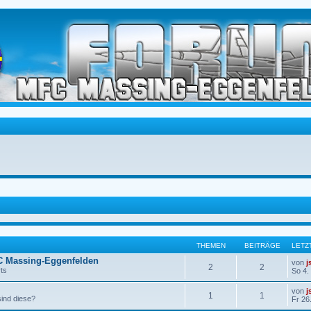
THEMEN
BEITRÄGE
LETZ
C Massing-Eggenfelden
von
j
2
2
ts
So 4.
von
j
1
1
sind diese?
Fr 26