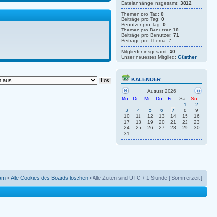
Dateianhänge insgesamt:
3812
Themen pro Tag:
0
Beiträge pro Tag:
0
Benutzer pro Tag:
0
)
Themen pro Benutzer:
10
Beiträge pro Benutzer:
71
Beiträge pro Thema:
7
Mitglieder insgesamt:
40
Unser neuestes Mitglied:
Günther
KALENDER
August 2026
Mo
Di
Mi
Do
Fr
Sa
So
1
2
3
4
5
6
7
8
9
10
11
12
13
14
15
16
17
18
19
20
21
22
23
24
25
26
27
28
29
30
31
am
•
Alle Cookies des Boards löschen
• Alle Zeiten sind UTC + 1 Stunde [ Sommerzeit ]