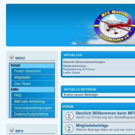
AKTUELLES
MENÜ
Aktuelle Bekanntmachungen
Inhalt
Mitgliedsbeiträge
Registrierung im Forum
Foren-Übersicht
Liebe Gäste
Mitglieder
Das Team
Hilfe
AKTUELLE BEITRÄGE
Keine neuen Beiträge
FAQ
BBCode-Anleitung
FORUM
Nutzungsbedingungen
Herzlich Willkommen beim MF
Datenschutzrichtlinie
Verein zur Förderung des Modellflugspor
Mitgliedsbeiträge
Welche Beiträge fallen an und wie hoch 
INFO