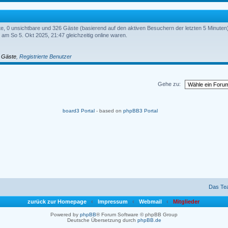
rte, 0 unsichtbare und 326 Gäste (basierend auf den aktiven Besuchern der letzten 5 Minuten
am So 5. Okt 2025, 21:47 gleichzeitig online waren.
,
Gäste
,
Registrierte Benutzer
Gehe zu:
board3 Portal
- based on
phpBB3 Portal
Das Te
zurück zur Homepage
‹
Impressum
‹
Webmail
‹
Mitglieder
Powered by
phpBB
® Forum Software © phpBB Group
Deutsche Übersetzung durch
phpBB.de