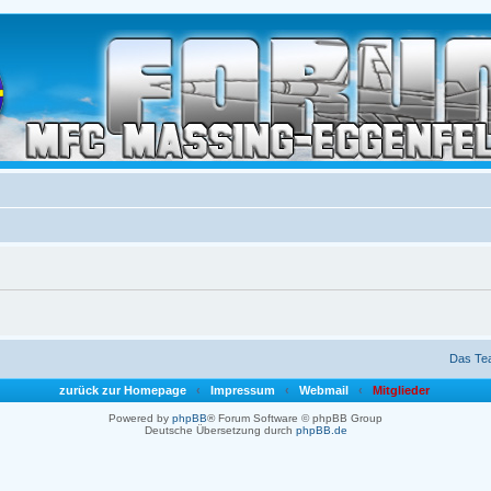
Das Te
zurück zur Homepage
‹
Impressum
‹
Webmail
‹
Mitglieder
Powered by
phpBB
® Forum Software © phpBB Group
Deutsche Übersetzung durch
phpBB.de