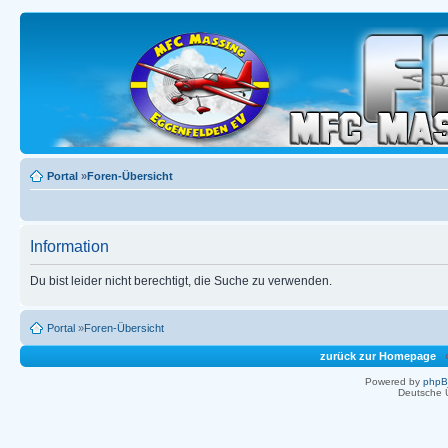
Portal
»
Foren-Übersicht
Information
Du bist leider nicht berechtigt, die Suche zu verwenden.
Portal
»
Foren-Übersicht
zurück zur Homepage
Powered by
php
Deutsche 